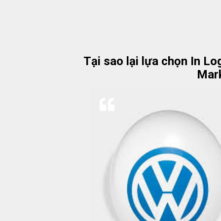
Tại sao lại lựa chọn In L
Mark