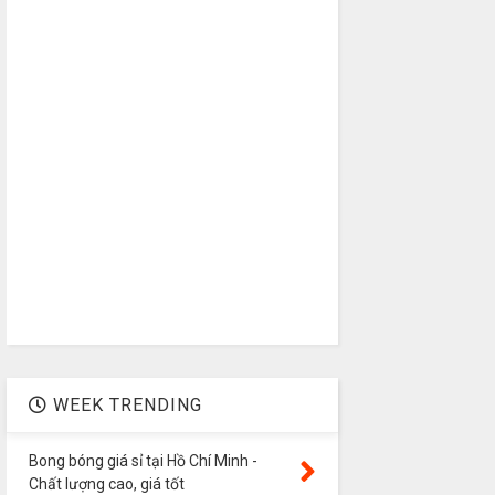
WEEK TRENDING
Bong bóng giá sỉ tại Hồ Chí Minh -
Chất lượng cao, giá tốt