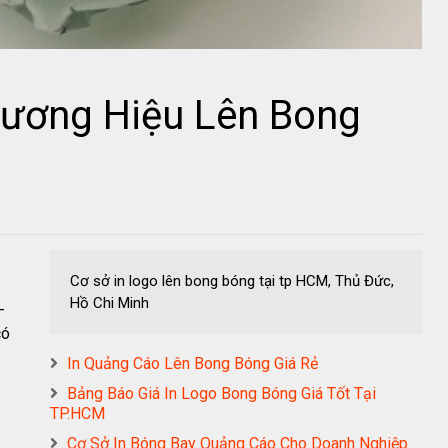
hương Hiệu Lên Bong
Cơ sở in logo lên bong bóng tại tp HCM, Thủ Đức,
Hồ Chi Minh
-
có
In Quảng Cáo Lên Bong Bóng Giá Rẻ
Bảng Báo Giá In Logo Bong Bóng Giá Tốt Tại
TP.HCM
Cơ Sở In Bóng Bay Quảng Cáo Cho Doanh Nghiệp