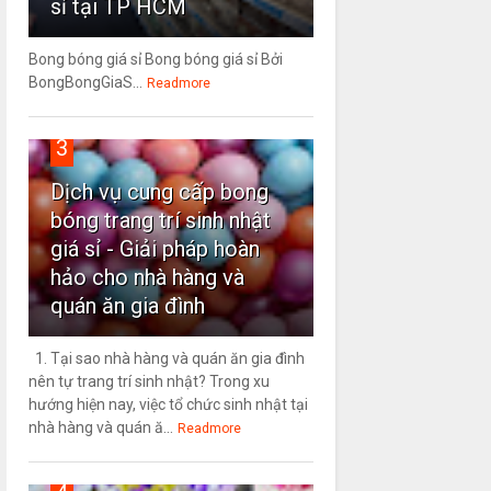
sỉ tại TP HCM
Bong bóng giá sỉ Bong bóng giá sỉ Bởi
BongBongGiaS...
Readmore
3
Dịch vụ cung cấp bong
bóng trang trí sinh nhật
giá sỉ - Giải pháp hoàn
hảo cho nhà hàng và
quán ăn gia đình
1. Tại sao nhà hàng và quán ăn gia đình
nên tự trang trí sinh nhật? Trong xu
hướng hiện nay, việc tổ chức sinh nhật tại
nhà hàng và quán ă...
Readmore