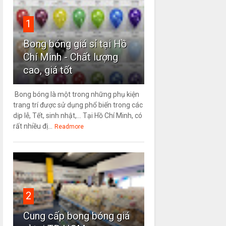
1
Bong bóng giá sỉ tại Hồ
Chí Minh - Chất lượng
cao, giá tốt
Bong bóng là một trong những phụ kiện
trang trí được sử dụng phổ biến trong các
dịp lễ, Tết, sinh nhật,... Tại Hồ Chí Minh, có
rất nhiều đị...
Readmore
2
Cung cấp bong bóng giá