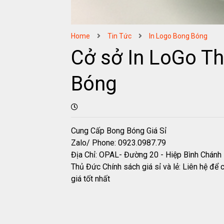
Home
Tin Tức
In Logo Bong Bóng
Cở sở In LoGo T
Bóng
Cung Cấp Bong Bóng Giá Sỉ
Zalo/ Phone: 0923.0987.79
Địa Chỉ: OPAL- Đường 20 - Hiệp Bình Chánh 
Thủ Đức Chính sách giá sỉ và lẻ: Liên hệ để 
giá tốt nhất