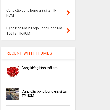
Cung cấp bong bóng giá sỉ tại TP
HCM
Bảng Báo Giá In Logo Bong Bóng Giá
Tốt Tại TP.HCM
RECENT WITH THUMBS
Bóng kiếng hình trái tim
Cung cấp bong bóng giá sỉ tại
TP HCM