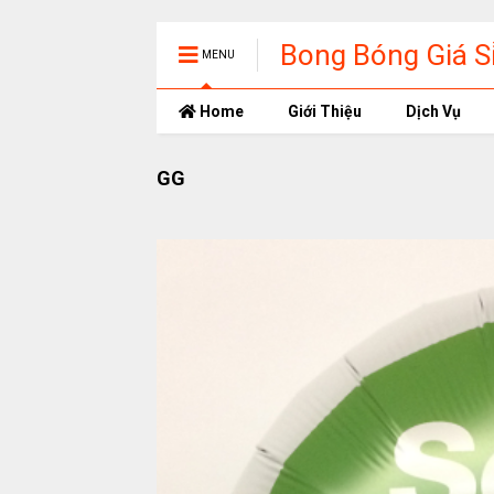
Bong Bóng Giá S
MENU
Home
Giới Thiệu
Dịch Vụ
GG