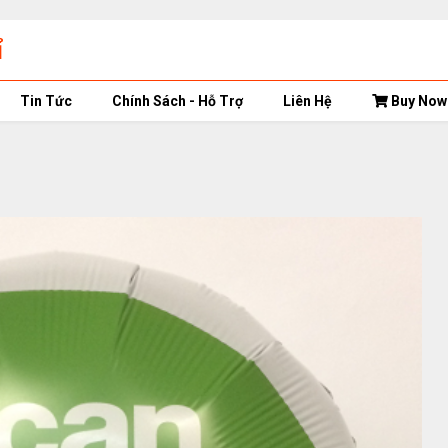
ỉ
Tin Tức
Chính Sách - Hỗ Trợ
Liên Hệ
Buy Now